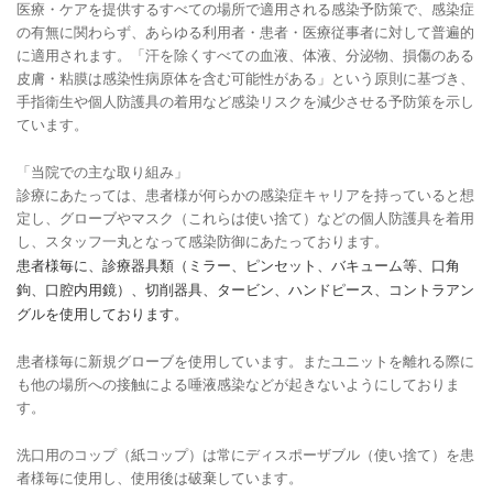
医療・ケアを提供するすべての場所で適用される感染予防策で、感染症
の有無に関わらず、あらゆる利用者・患者・医療従事者に対して普遍的
に適用されます。「汗を除くすべての血液、体液、分泌物、損傷のある
皮膚・粘膜は感染性病原体を含む可能性がある」という原則に基づき、
手指衛生や個人防護具の着用など感染リスクを減少させる予防策を示し
ています。
「当院での主な取り組み」
診療にあたっては、患者様が何らかの感染症キャリアを持っていると想
定し、グローブやマスク（これらは使い捨て）などの個人防護具を着用
し、スタッフ一丸となって感染防御にあたっております。
患者様毎に、診療器具類（ミラー、ピンセット、バキューム等、口角
鉤、口腔内用鏡）、切削器具、タービン、ハンドピース、コントラアン
グルを使用しております。
患者様毎に新規グローブを使用しています。またユニットを離れる際に
も他の場所への接触による唾液感染などが起きないようにしておりま
す。
洗口用のコップ（紙コップ）は常にディスポーザブル（使い捨て）を患
者様毎に使用し、使用後は破棄しています。