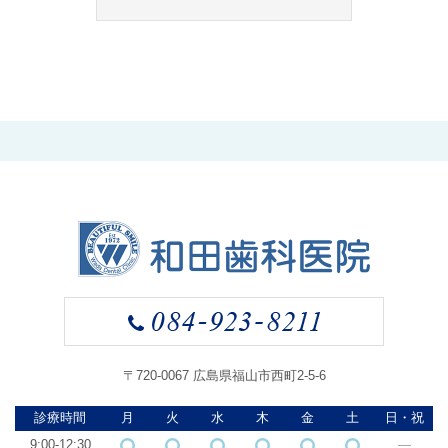
〒720-0067 広島県福山市西町2-5-6
診療時間
月
火
水
木
金
土
日・祝
9:00-12:30