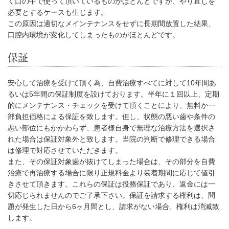
く口の中で使って頂いているものがほとんどですが、やり直しを
必要とするケースも生じます。
この原因は適切なメインテナンスをせずに長期間放置した結果、
口腔内環境が変化してしまったものがほとんどです。
保証
安心して治療を受けて頂く為、自費治療すべてに対して10年間あ
るいは5年間の保証制度を設けております。半年に１回以上、定期
的にメンテナンス・チェックを受けて頂くことにより、無料か一
部負担価格による保証を致します。但し、状態の悪い歯や条件の
悪い部位にもかかわらず、患者様自身で無理な治療方法を選択さ
れた場合は保証対象外と致します。当院の判断で修理できる場合
は修理で対応させていただきます。
また、その保証対象歯が抜けてしまった場合は、その部分を自費
治療で再治療する場合に限り正規料金より装着期間に応じて値引
きさせて頂きます。これらの保証は役務保証であり、返金には一
切応じられませんのでご了承下さい。保証を請求する権利は、問
題が発生した日から6ヶ月間とし、請求がない場合、権利は消滅致
します。