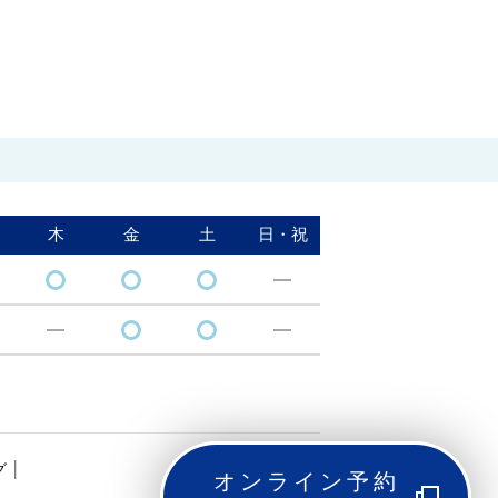
木
金
土
日・祝
グ