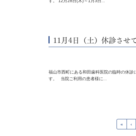
す。 12月28日(木)～1月3日...
11月4日（土）休診させ
福山市西町にある和田歯科医院の臨時の休診に
す。 当院ご利用の患者様に...
«
‹